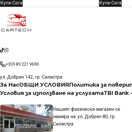
Купи Сега
Купи Сега
е:
40.39€
35.28€
(79.00
(69.00
лв.).
лв.).
+359 89 221 9690
ул. Добрич 142, гр. Силистра
За Нас
ОБЩИ УСЛОВИЯ
Политика за повер
Условия за използване на услугата
TBI Bank
Нашият физически магазин се
намира на: ул. Добрич 80, гр.
Силистра