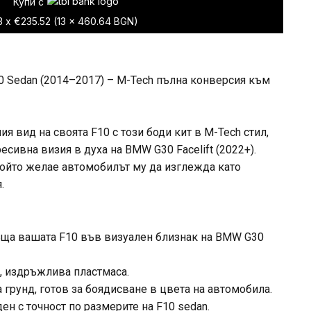
Купи с
3 x €235.52 (13 x 460.64 BGN)
0 Sedan (2014–2017) – M-Tech пълна конверсия към
 вид на своята F10 с този боди кит в M-Tech стил,
есивна визия в духа на BMW G30 Facelift (2022+).
който желае автомобилът му да изглежда като
.
ъща вашата F10 във визуален близнак на BMW G30
, издръжлива пластмаса.
а грунд, готов за боядисване в цвета на автомобила.
н с точност по размерите на F10 sedan.