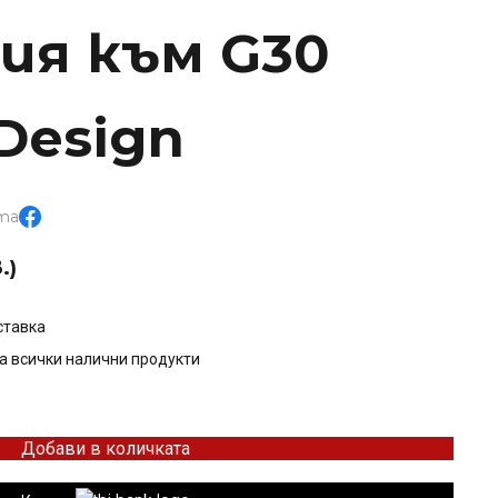
ия към G30
 Design
та
.)
ставка
а всички налични продукти
Добави в количката