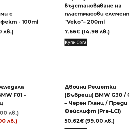
възстановяване на
уми с
пластмасови елемен
фект - 100ml
"Veko"– 200ml
0 лв.)
7.66
€
(14.98 лв.)
Купи Сега
огледала
Двойни Решетки
BMW F01 -
(Бъбреци) BMW G30 / 
ц
– Черен Гланц / Преди
Фейслифт (Pre-LCI)
Original
.00 лв.)
Текущата
price
00 лв.)
50.62
€
(99.00 лв.)
цена
was: