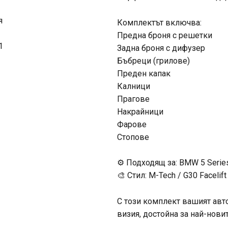
Комплектът включва:
Предна броня с решетки
Задна броня с дифузер
Бъбреци (грилове)
Преден капак
Калници
Прагове
Накрайници
Фарове
Стопове
⚙️ Подходящ за: BMW 5 Serie
🎨 Стил: M-Tech / G30 Facelif
С този комплект вашият авт
визия, достойна за най-нови