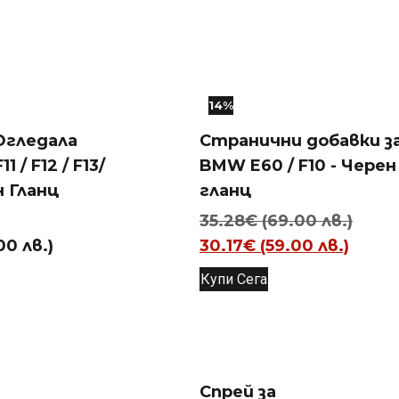
14%
Огледала
Странични добавки з
1 / F12 / F13/
BMW E60 / F10 - Черен
н Гланц
гланц
Origi
35.28
€
(69.00 лв.)
Теку
price
00 лв.)
30.17
€
(59.00 лв.)
цена
was:
Купи Сега
е:
35.2
30.17
(69.0
(59.0
лв.).
лв.).
Спрей за