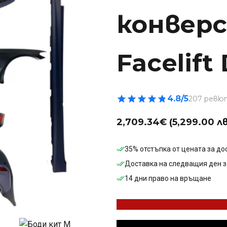
конверс
Facelift
4.8/5
207 ревю
2,709.34
€
(5,299.00 лв
35% отстъпка от цената за до
Доставка на следващия ден з
14 дни право на връщане