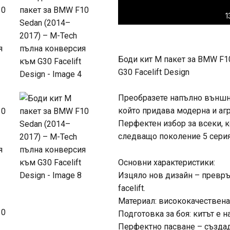
1
Боди кит М пакет за BMW F1
G30 Facelift Design
Преобразете напълно външния
който придава модерна и агр
Перфектен избор за всеки, 
следващо поколение 5 серия
Основни характеристики:
Изцяло нов дизайн – превр
facelift.
Материал: висококачествена
Подготовка за боя: китът е н
Перфектно пасване – създаде