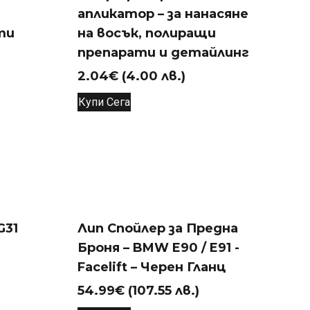
апликатор – за нанасяне
ти
на восък, полиращи
препарати и детайлинг
2.04
€
(4.00 лв.)
Купи Сега
G31
Лип Спойлер за Предна
Броня – BMW E90 / E91 -
Facelift – Черен Гланц
54.99
€
(107.55 лв.)