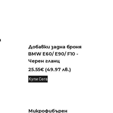
а
Добавки задна броня
BMW E60/ E90/ F10 -
Черен гланц
nal
щата
25.55
€
(49.97 лв.)
Купи Сега
8€
€
0
0
Микрофибърен