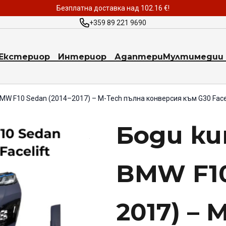
Безплатна доставка над 102.16 €!
+359 89 221 9690
Екстериор
Интериор
Адаптери
Мултимедии 
BMW F10 Sedan (2014–2017) – M-Tech пълна конверсия към G30 Facel
Боди ки
BMW F10
2017) – 