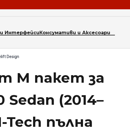
и Интерфейси
Консумативи и Аксесоари
ift Design
т М пакет за
 Sedan (2014–
M-Tech пълна