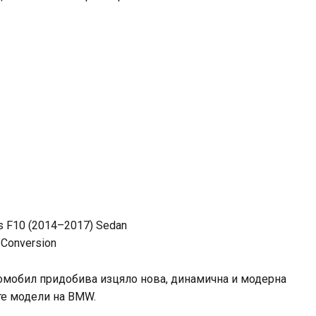
s F10 (2014–2017) Sedan
t Conversion
омобил придобива изцяло нова, динамична и модерна
те модели на BMW.