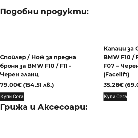
Подобни продукти:
Капаци за 
Спойлер / Нож за предна
BMW F10 / F1
броня за BMW F10 / F11 -
F07 – Чере
Черен гланц
(Facelift)
79.00
€
(154.51 лв.)
35.28
€
(69.
Купи Сега
Купи Сега
Грижа и Аксесоари: