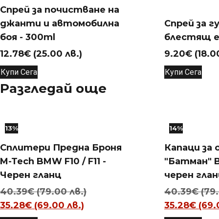
Спрей за почистване на
джанти и автомобилна
Спрей за г
боя - 300ml
блестящ е
12.78
€
(25.00 лв.)
9.20
€
(18.0
Купи Сега
Купи Сега
Разгледай още
13%
14%
Сплитери Предна Броня
Капаци за 
M-Tech BMW F10 / F11 -
"Батман" 
Черен гланц
черен глан
Original
40.39
€
(79.00 лв.)
40.39
€
(79
Текущата
price
35.28
€
(69.00 лв.)
35.28
€
(69.
цена
was: