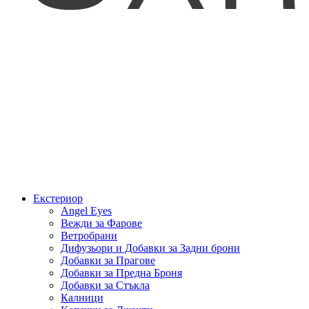
Екстериор
Angel Eyes
Вежди за Фарове
Ветробрани
Дифузьори и Добавки за Задни брони
Добавки за Прагове
Добавки за Предна Броня
Добавки за Стъкла
Калници