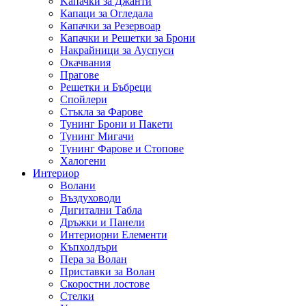
Kапачки за Джанти
Капаци за Огледала
Капачки за Резервоар
Капачки и Решетки за Брони
Накрайници за Ауспуси
Окачвания
Прагове
Решетки и Бъбреци
Спойлери
Стъкла за Фарове
Тунинг Брони и Пакети
Тунинг Мигачи
Тунинг Фарове и Стопове
Халогени
Интериор
Волани
Въздуховоди
Дигитални Табла
Дръжки и Панели
Интериорни Елементи
Къпхолдъри
Пера за Волан
Приставки за Волан
Скоростни лостове
Стелки