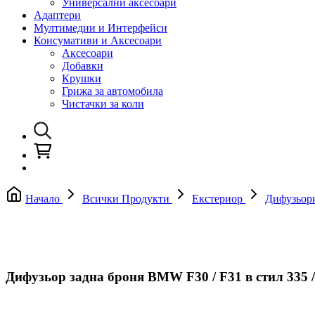
Универсални аксесоари
Адаптери
Мултимедии и Интерфейси
Консумативи и Аксесоари
Аксесоари
Добавки
Крушки
Грижа за автомобила
Чистачки за коли
Начало
Всички Продукти
Екстериор
Дифузьори
Дифузьор задна броня BMW F30 / F31 в стил 335 /