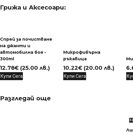
Грижа и Аксесоари:
Спрей за почистване
на джанти и
автомобилна боя -
Микрофибърна
300ml
ръкавица
Ми
12.78
€
(25.00 лв.)
10.22
€
(20.00 лв.)
6.
Купи Сега
Купи Сега
Ку
Разгледай още
3
Ли