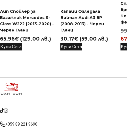
Сп
бр
Лип Спойлер за
Капаци Огледала
Че
Багажник Mercedes S-
Batman Audi A3 8P
фе
Class W222 (2013–2020) –
(2008-2013) - Черен
Черен Гланц
Гланц
99
65.96
€
(129.00 лв.)
30.17
€
(59.00 лв.)
67
Купи Сега
Купи Сега
Ку
+359 89 221 9690