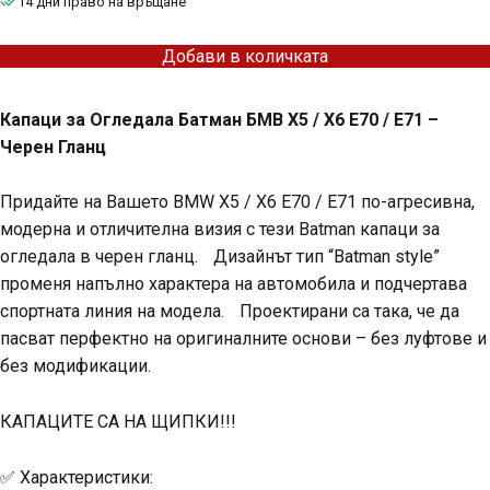
14 дни право на връщане
(89.00
(79.00
лв.).
лв.).
Добави в количката
Капаци за Огледала Батман БМВ Х5 / Х6 Е70 / Е71 –
Черен Гланц
Придайте на Вашето BMW X5 / X6 E70 / E71 по-агресивна,
модерна и отличителна визия с тези Batman капаци за
огледала в черен гланц. Дизайнът тип “Batman style”
променя напълно характера на автомобила и подчертава
спортната линия на модела. Проектирани са така, че да
пасват перфектно на оригиналните основи – без луфтове и
без модификации.
КАПАЦИТЕ СА НА ЩИПКИ!!!
✅ Характеристики: