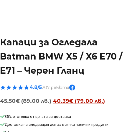
Капаци за Огледала
Batman BMW X5 / X6 E70 /
E71 – Черен Гланц
4.8/5
207 ревюта
Original
Текущат
45.50
€
(89.00 лв.)
40.39
€
(79.00 лв.)
price
цена
was:
е:
35% отстъпка от цената за доставка
Доставка на следващия ден за всички налични продукти
45.50€
40.39€