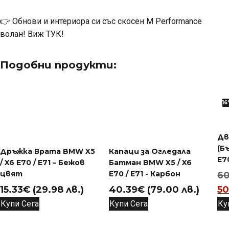
👉 Обнови и интериора си със скосен M Performance
волан! Виж ТУК!
Подобни продукти:
1
Дв
(Б
Дръжка Врата BMW X5
Капаци за Огледала
E7
/ X6 E70 / E71 – Бежов
Батман BMW X5 / X6
цвят
E70 / E71 - Карбон
6
15.33
€
(29.98 лв.)
40.39
€
(79.00 лв.)
50
Купи Сега
Купи Сега
Ку