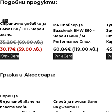
Подобни продукти:
14%
Странични добавки за
M4 Спойлер за
Ту
BMW E60 / F10 - Черен
Багажник BMW E60 –
За
гланц
Черен Гланц / M
Ст
Original
Performance Стил
Ка
35.28
€
(69.00 лв.)
Текущата
price
30.17
€
(59.00 лв.)
60.84
€
(119.00 лв.)
45
цена
was:
Купи Сега
Купи Сега
Ку
е:
35.28€
30.17€
(69.00
Грижа и Аксесоари:
(59.00
лв.).
лв.).
Спрей за
възстановяване на
Спрей за почистване
пластмасови
на джанти и