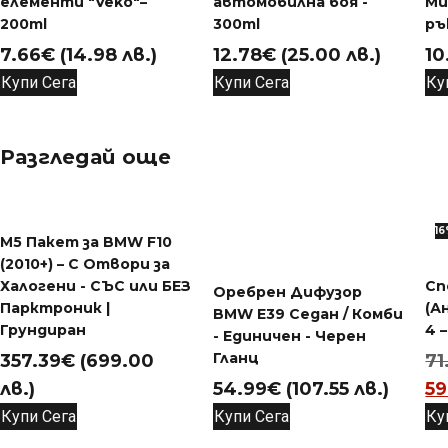
елементи "Veko"–
автомобилна боя -
Ми
200ml
300ml
ръ
7.66
€
(14.98 лв.)
12.78
€
(25.00 лв.)
10
Купи Сега
Купи Сега
Ку
Разгледай още
1
M5 Пакет за BMW F10
(2010+) – С Отвори за
Халогени - СЪС или БЕЗ
Сп
Оребрен Дифузор
Парктроник |
(А
BMW E39 Седан / Комби
Грундиран
4 
- Единичен - Черен
Гланц
357.39
€
(699.00
71
лв.)
54.99
€
(107.55 лв.)
59
Купи Сега
Купи Сега
Ку