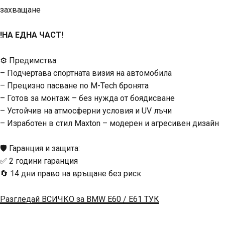
захващане
!НА ЕДНА ЧАСТ!
⚙️ Предимства:
– Подчертава спортната визия на автомобила
– Прецизно пасване по M-Tech бронята
– Готов за монтаж – без нужда от боядисване
– Устойчив на атмосферни условия и UV лъчи
– Изработен в стил Maxton – модерен и агресивен дизайн
🛡️ Гаранция и защита:
✅ 2 години гаранция
🔄 14 дни право на връщане без риск
Разгледай ВСИЧКО за BMW E60 / E61 ТУК