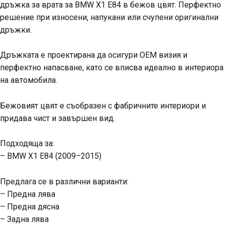
дръжка за врата за BMW X1 E84 в бежов цвят. Перфектно
решение при износени, напукани или счупени оригинални
дръжки.
Дръжката е проектирана да осигури OEM визия и
перфектно напасване, като се вписва идеално в интериора
на автомобила.
Бежовият цвят е съобразен с фабричните интериори и
придава чист и завършен вид.
Подходяща за:
– BMW X1 E84 (2009–2015)
Предлага се в различни варианти:
– Предна лява
– Предна дясна
– Задна лява