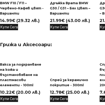
BMW F10 / F11 –
Дръжка Врата BMW
Др
Червено-Кафяв цвят -
G30 / G31 – Бял Цвят –
G3
Варианти
Варианти
– 
14.99
€
(29.32 лв.)
21.99
€
(43.00 лв.)
21
Купи Сега
Купи Сега
Ку
Грижа и Аксесоари:
Вакса за подхранване
Сп
на кожа и
въ
възстановяване на
пл
пластмасови
Спрей за керамично
ел
елементи - 100ml
покритие - 300ml
20
10.22
€
(20.00 лв.)
12.78
€
(25.00 лв.)
7.
Купи Сега
Купи Сега
Ку