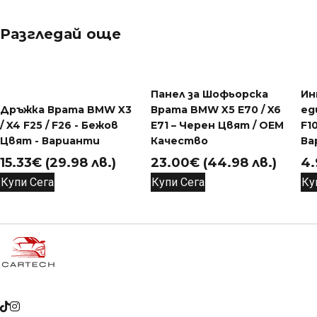
Разгледай още
Панел за Шофьорска
Ин
Дръжка Врата BMW X3
Врата BMW X5 E70 / X6
ед
/ X4 F25 / F26 - Бежов
E71 – Черен Цвят / OEM
F1
Цвят - Варианти
Качество
Ва
15.33
€
(29.98 лв.)
23.00
€
(44.98 лв.)
4.
Купи Сега
Купи Сега
Ку