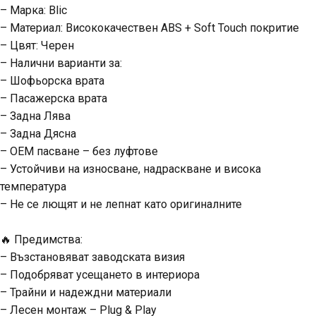
– Марка: Blic
– Материал: Висококачествен ABS + Soft Touch покритие
– Цвят: Черен
– Налични варианти за:
– Шофьорска врата
– Пасажерска врата
– Заднa Лява
– Задна Дясна
– OEM пасване – без луфтове
– Устойчиви на износване, надраскване и висока
температура
– Не се лющят и не лепнат като оригиналните
🔥 Предимства:
– Възстановяват заводската визия
– Подобряват усещането в интериора
– Трайни и надеждни материали
– Лесен монтаж – Plug & Play