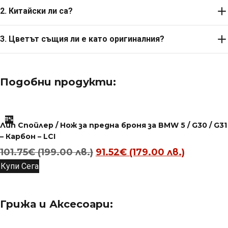
2. Китайски ли са?
3. Цветът същия ли е като оригиналния?
Подобни продукти:
11%
Лип Спойлер / Нож за предна броня за BMW 5 / G30 / G31
– Карбон – LCI
Original
Текуща
101.75
€
(199.00 лв.)
91.52
€
(179.00 лв.)
price
цена
Купи Сега
was:
е:
101.75€
91.52€
Грижа и Аксесоари:
(199.00
(179.00
лв.).
лв.).