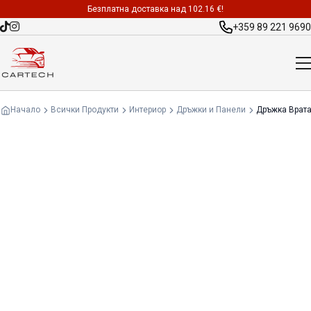
Безплатна доставка над 102.16 €!
+359 89 221 9690
Начало
Всички Продукти
Интериор
Дръжки и Панели
Дръжка Врата